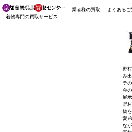
業者様の買取
よくあるご
着物専門の買取サービス
野村
み出
テの
会の
展示
野村
物を
愛弟
なが