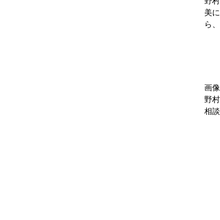
野村
美に
ら、
画像
野村
相談