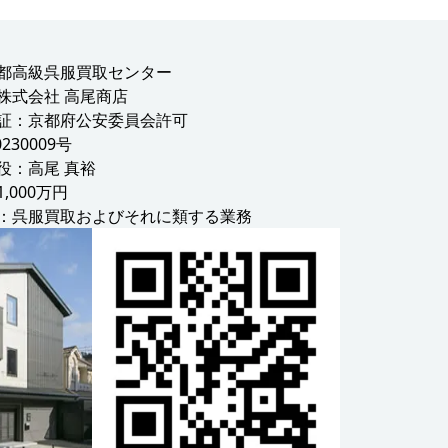
都高級呉服買取センター
株式会社 高尾商店
証：京都府公安委員会許可
0230009号
役：高尾 真裕
,000万円
：呉服買取およびそれに類する業務