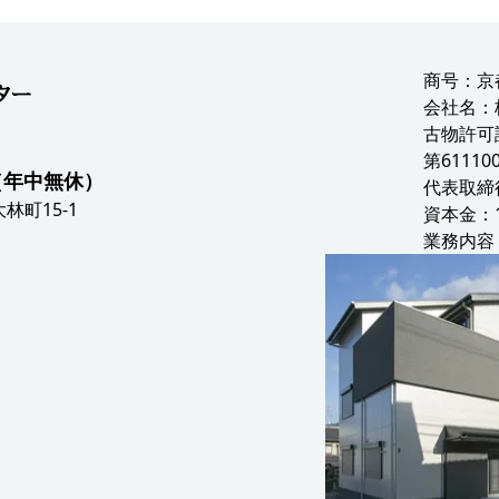
商号：京
会社名：
古物許可
第61110
0（年中無休）
代表取締
林町15-1
資本金：1
業務内容