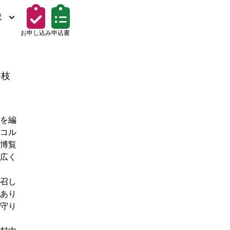
取
お申し込み
申込書
静枝
を編
コル
博覧
広く
召し
あり
守り