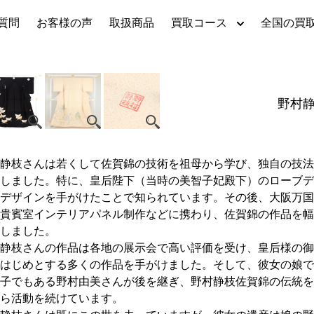
質問
お客様の声
取扱商品
買取コース
全国の買
野村
静枝さんは若くして佐賀錦の技術を祖母から学び、独自の技法
しました。特に、皇后陛下（当時の美智子妃殿下）のローブデ
デザインを手がけたことで知られています。その後、大阪万国
貴賓室インテリアパネル制作などに携わり、佐賀錦の作品を幅
しました。 

静枝さんの作品は各地の展示会で高い評価を受け、皇后様の御
はじめとする多くの作品を手がけました。そして、彼女の娘で
子でもある野村由美さんが後を継ぎ、野村静枝佐賀錦の伝統を
ら活動を続けています。 
