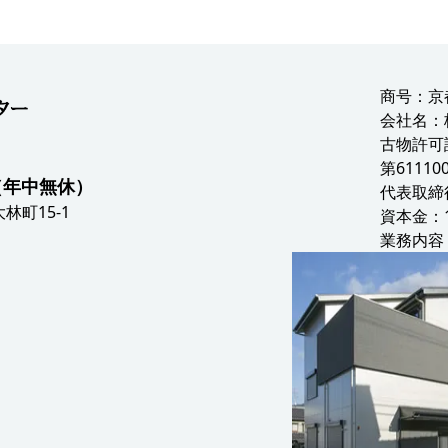
商号：京
会社名：
古物許可
第61110
0（年中無休）
代表取締
林町15-1
資本金：1
業務内容