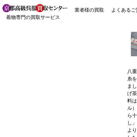
業者様の買取
よくあるご
着物専門の買取サービス
八重
糸を
まし
げ茶
料は
ル）
ら十
し」
より