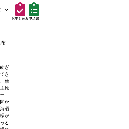
取
お申し込み
申込書
上布
紡ぎ
てき
、焦
主原
ー
間か
海晒
様が
っと