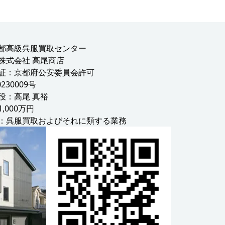
都高級呉服買取センター
株式会社 高尾商店
証：京都府公安委員会許可
0230009号
役：高尾 真裕
,000万円
：呉服買取およびそれに類する業務