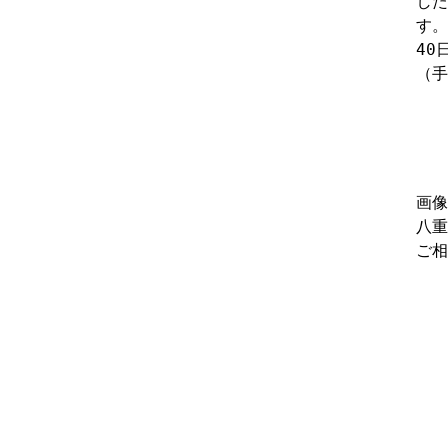
した
す。
40
（手
画像
八重
ご相