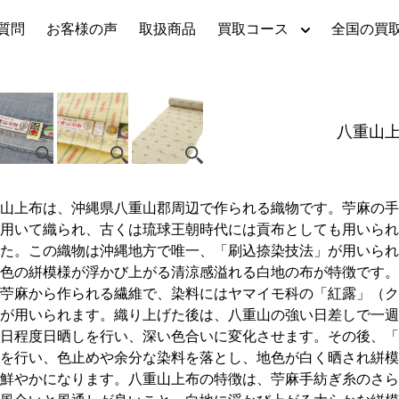
質問
お客様の声
取扱商品
買取コース
全国の買
八重山
山上布は、沖縄県八重山郡周辺で作られる織物です。苧麻の手
用いて織られ、古くは琉球王朝時代には貢布としても用いられ
た。この織物は沖縄地方で唯一、「刷込捺染技法」が用いられ
色の絣模様が浮かび上がる清涼感溢れる白地の布が特徴です。
苧麻から作られる繊維で、染料にはヤマイモ科の「紅露」（ク
が用いられます。織り上げた後は、八重山の強い日差しで一週
日程度日晒しを行い、深い色合いに変化させます。その後、「
を行い、色止めや余分な染料を落とし、地色が白く晒され絣模
鮮やかになります。八重山上布の特徴は、苧麻手紡ぎ糸のさら