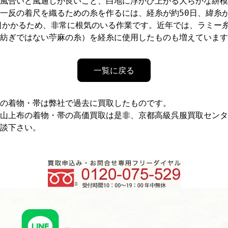
風合いと風通しが良いこと、白地に浮かび上がる大らかな絣模
一反の着尺を織るための糸を作るには、経糸が約50日、緯糸
日かかるため、非常に根気のいる作業です。近年では、ラミー
紡ぎではない苧麻の糸）を経糸に使用したものも増えています
一覧に戻る
の着物・帯は弊社で過去に買取したものです。
山上布の着物・帯の高価買取は是非、京都高級呉服買取センタ
談下さい。