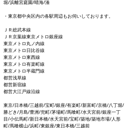
堀/浜離宮庭園/晴海/湊
・東京都中央区内の各駅周辺もお伺いしております。
ＪＲ総武本線
ＪＲ京葉線東京メトロ銀座線
東京メトロ丸ノ内線
東京メトロ日比谷線
東京メトロ東西線
東京メトロ有楽町線
東京メトロ半蔵門線
都営浅草線
都営新宿線
都営大江戸線沿線
東京/日本橋/三越前/宝町/銀座/有楽町/新富町/京橋/八丁堀/
勝どき/月島/豊洲/兜町/茅場町/馬喰町/水天宮前/銀座一丁
目/小伝馬町/新日本橋/水天宮前/宝町/築地/築地市場/人形
町/馬喰横山/浜町/東銀座/東日本橋/三越前