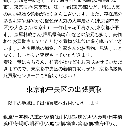
都)、真綿を手紡ぎした糸で織られる結城紬(茨城県結城
市)、東京友禅(東京都)、江戸小紋(東京都)など、特に人気
の高い織物や染物がたくさんございます。また、存在感の
ある刺繍や鮮やかな配色が人気の大羊居さん(東京都中野
区)や大彦さん(東京都)、一竹辻ヶ花工房さん(東京都小平
市)、京屋林蔵さん(群馬県高崎市)などの染元も多く、高価
格でお買取させていただける着物が非常に多く眠ってござ
います。有名産地の織物、作家さんのお着物、見逃すこと
なく、しっかりと査定させていただきます。
着物・帯はもちろん、和装小物などもお買取させていただ
きますので、東京都中央区の着物買取もぜひ、京都高級呉
服買取センターにご相談ください！
東京都中央区の出張買取
・以下の地域にて出張買取へお伺いいたします。
銀座/日本橋/八重洲/京橋/新川/月島/勝どき/人形町/日本橋
浜町/茅場町/明石町/入船/京橋/新富/築地/佃/豊海町/八丁