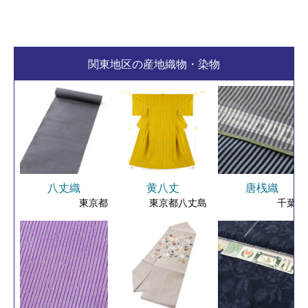
関東地区の産地織物・染物
八丈織
黄八丈
唐桟織
東京都
東京都八丈島
千葉県