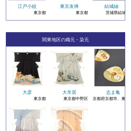
江戸小紋
東京友禅
結城紬
東京都
東京都
茨城県結城市
関東地区の織元・染元
大彦
大羊居
志ま亀
東京都
東京都中野区
京都府京都市、東京