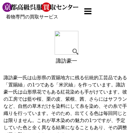
着物専門の買取サービス
諏訪豪一
諏訪豪一氏は山形県の置賜地方に残る伝統的工芸品である
「置賜紬」の1つである「米沢紬」を作っています。諏訪
豪一氏は山形県花でもある紅花染めも手がけています。彼
の工房では藍や桜、栗の皮、紫根、茜、さらにはサフラン
など、自然の草木だけを染料にして糸を染め、その糸で手
織りを行っています。そのため、出てくる色は毎回同じと
は限りません。これが草木染めの魅力の1つですが、予定
していた色と全く異なる結果になることもあり、その調整