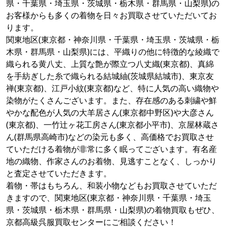
県・千葉県・埼玉県・茨城県・栃木県・群馬県・山梨県)の
お客様からも多くの着物を日々お買取させていただいてお
ります。
関東地区(東京都・神奈川県・千葉県・埼玉県・茨城県・栃
木県・群馬県・山梨県)には、平織りの他に特徴的な綾織で
織られる黄八丈、上質な艶が際立つ八丈織(東京都)、真綿
を手紡ぎした糸で織られる結城紬(茨城県結城市)、東京友
禅(東京都)、江戸小紋(東京都)など、特に人気の高い織物や
染物がたくさんございます。また、存在感のある刺繍や鮮
やかな配色が人気の大羊居さん(東京都中野区)や大彦さん
(東京都)、一竹辻ヶ花工房さん(東京都小平市)、京屋林蔵さ
ん(群馬県高崎市)などの染元も多く、高価格でお買取させ
ていただける着物が非常に多く眠ってございます。有名産
地の織物、作家さんのお着物、見逃すことなく、しっかり
と査定させていただきます。
着物・帯はもちろん、和装小物などもお買取させていただ
きますので、関東地区(東京都・神奈川県・千葉県・埼玉
県・茨城県・栃木県・群馬県・山梨県)の着物買取もぜひ、
京都高級呉服買取センターにご相談ください！