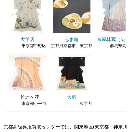
大羊居
志ま亀
京屋林蔵（染元
東京都中野区
京都府京都市、東京都
群馬県高崎
一竹辻ヶ花
大彦
東京都小平市
東京都
京都高級呉服買取センターでは、関東地区(東京都・神奈川