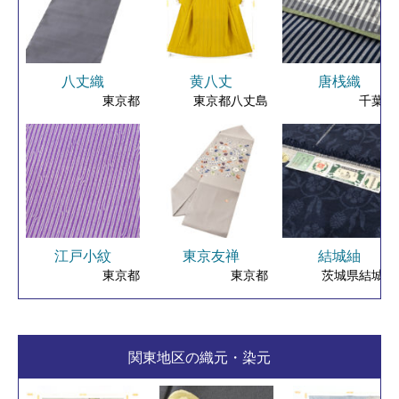
八丈織
黄八丈
唐桟織
東京都
東京都八丈島
千葉県
江戸小紋
東京友禅
結城紬
東京都
東京都
茨城県結城市
関東地区の織元・染元